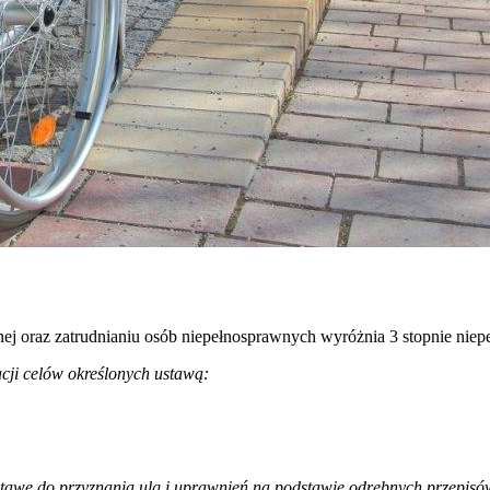
cznej oraz zatrudnianiu osób niepełnosprawnych wyróżnia 3 stopnie nie
zacji celów określonych ustawą:
stawę do przyznania ulg i uprawnień na podstawie odrębnych przepisó