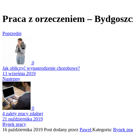
Praca z orzeczeniem – Bydgoszc
Poprzedni
0
Jak obliczyć wynagrodzenie chorobowe?
13 września 2019
Następny
0
4 zalety pracy zdalnej
21 października 2019
Rynek pracy
16 października 2019
Post dodany przez
Paweł
Kategoria:
Rynek pra