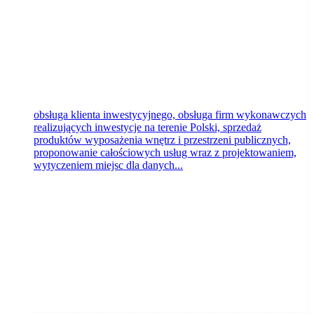
obsługa klienta inwestycyjnego, obsługa firm wykonawczych
realizujących inwestycje na terenie Polski, sprzedaż
produktów wyposażenia wnętrz i przestrzeni publicznych,
proponowanie całościowych usług wraz z projektowaniem,
wytyczeniem miejsc dla danych...