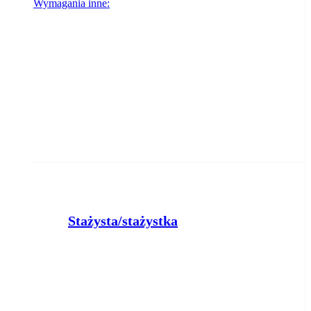
Wymagania inne:
Stażysta/stażystka
Powiatowy Urząd Pracy w Bydgoszczy
Bydgoszcz
2026-08-06