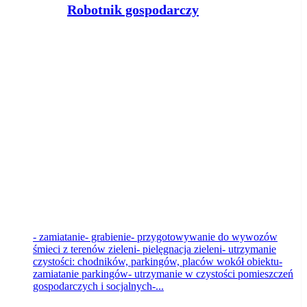
Robotnik gospodarczy
Powiatowy Urząd Pracy w Żninie
Żnin
2026-08-06
- zamiatanie- grabienie- przygotowywanie do wywozów
śmieci z terenów zieleni- pielęgnacja zieleni- utrzymanie
czystości: chodników, parkingów, placów wokół obiektu-
zamiatanie parkingów- utrzymanie w czystości pomieszczeń
gospodarczych i socjalnych-...