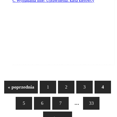
C Wymagania inne: Uprawnienia: karta kierowcy
« poprzednia
1
2
3
4
...
5
6
7
33