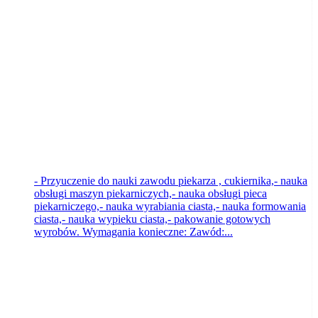
Notecią
Rynarzewo
2026-08-06
- Przyuczenie do nauki zawodu piekarza , cukiernika,- nauka
obsługi maszyn piekarniczych,- nauka obsługi pieca
piekarniczego,- nauka wyrabiania ciasta,- nauka formowania
ciasta,- nauka wypieku ciasta,- pakowanie gotowych
wyrobów. Wymagania konieczne: Zawód:...