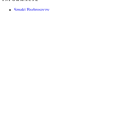
Smaki Bydgoszczy
Student
Rynek pracy
Oferty pracy
Inteligenta Bydgoszcz
Informacje o mieście
Kulturalnie
© 2026 PRACA W BYDGOSZCZY | WSZELKIE PRAWA
ZASTRZEŻONE