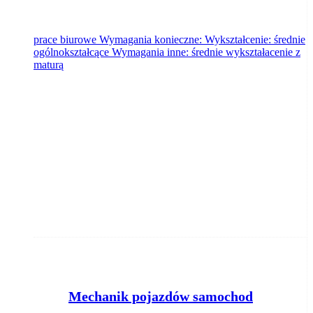
prace biurowe Wymagania konieczne: Wykształcenie: średnie
ogólnokształcące Wymagania inne: średnie wykształacenie z
maturą
M
echanik pojazdów samochodowych (k/m)