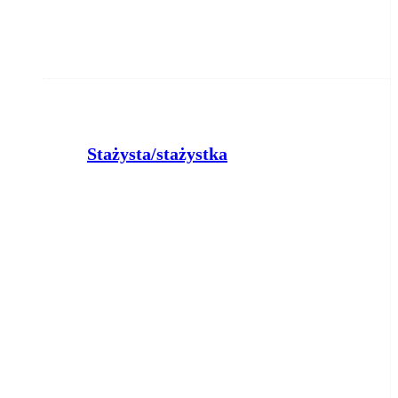
Stażysta/stażystka
Powiatowy Urząd Pracy w Bydgoszczy
Bydgoszcz
2026-08-06