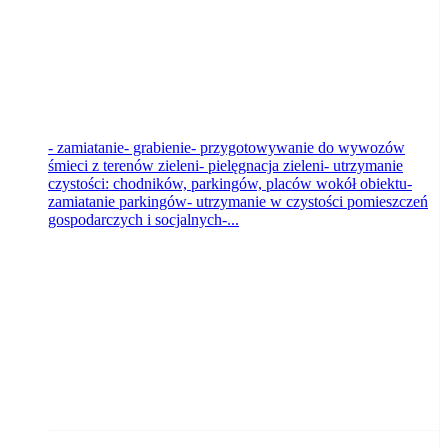
- zamiatanie- grabienie- przygotowywanie do wywozów
śmieci z terenów zieleni- pielęgnacja zieleni- utrzymanie
czystości: chodników, parkingów, placów wokół obiektu-
zamiatanie parkingów- utrzymanie w czystości pomieszczeń
gospodarczych i socjalnych-...