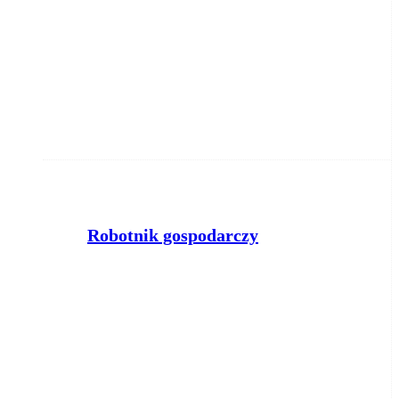
Robotnik gospodarczy
Powiatowy Urząd Pracy w Żninie
Żnin
2026-08-06