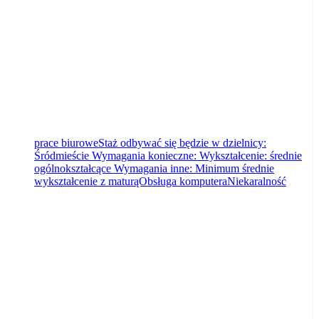
prace biuroweStaż odbywać się będzie w dzielnicy:
Śródmieście Wymagania konieczne: Wykształcenie: średnie
ogólnokształcące Wymagania inne: Minimum średnie
wykształcenie z maturąObsługa komputeraNiekaralność