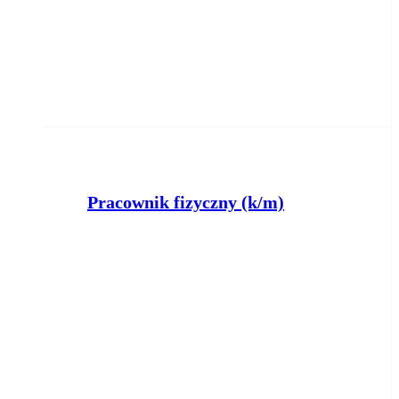
Pracownik fizyczny (k/m)
MAXTECH FILIP SZEWERA
Sadki
2026-08-06