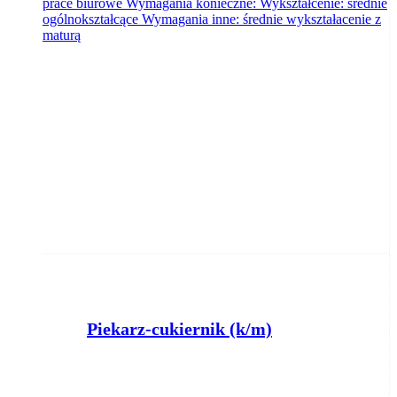
prace biurowe Wymagania konieczne: Wykształcenie: średnie
ogólnokształcące Wymagania inne: średnie wykształacenie z
maturą
Piekarz-cukiernik (k/m)
Powiatowy Urząd Pracy w Nakle nad