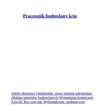
Pracownik budowlany k/m
Powiatowy Urząd Pracy w Nakle nad
Notecią
Sadki
2026-08-06
roboty drogowe i brukarskie, prace ziemne zdrojarskie,
obsługa sprzętów budowlanych Wymagania konieczne:
Zawód: Bez zawodu Wykształcenie: podstawowe