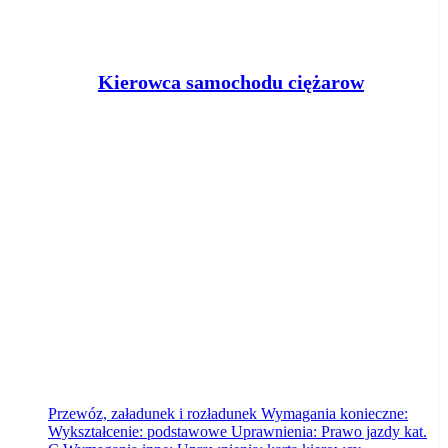
K
ierowca samochodu ciężarowego kat.c (k/m)
TREBOR-TRANS ROBERT
JANOWSKI
Toruń
2026-08-06
Przewóz, załadunek i rozładunek Wymagania konieczne:
Wykształcenie: podstawowe Uprawnienia: Prawo jazdy kat.