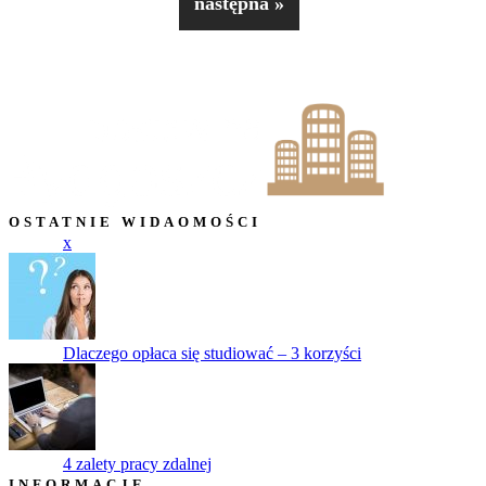
następna »
OSTATNIE WIDAOMOŚCI
x
Dlaczego opłaca się studiować – 3 korzyści
4 zalety pracy zdalnej
INFORMACJE