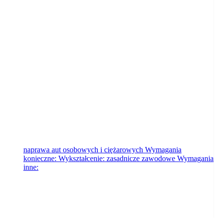
Sławomir Płotka Przedsiębiorstwo
Wielobranżowe
Nakło nad Notecią
2026-08-06
naprawa aut osobowych i ciężarowych Wymagania
konieczne: Wykształcenie: zasadnicze zawodowe Wymagania
inne: