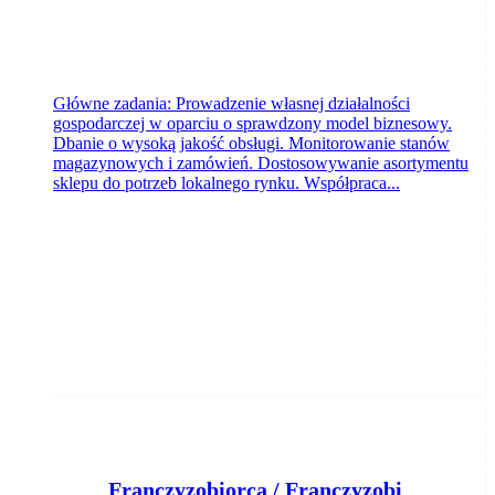
Główne zadania: Prowadzenie własnej działalności
gospodarczej w oparciu o sprawdzony model biznesowy.
Dbanie o wysoką jakość obsługi. Monitorowanie stanów
magazynowych i zamówień. Dostosowywanie asortymentu
sklepu do potrzeb lokalnego rynku. Współpraca...
F
ranczyzobiorca / Franczyzobiorczyni