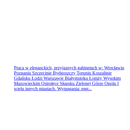
Synergia
Toruń
dzisiaj
Praca w eleganckich, przyjaznych gabinetach w: Wrocławiu
Poznaniu Szczecinie Bydgoszczy Toruniu Koszalinie
Gdańsku Łodzi Warszawie Białymstoku Łomży Wysokim
Mazowieckim Ostrołęce Słupsku Zielonej Górze Opolu I
wielu innych miastach. Wymagania: mgr...