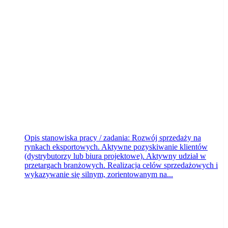
WBS Sp. z o.o.
Bydgoszcz
dzisiaj
Opis stanowiska pracy / zadania: Rozwój sprzedaży na
rynkach eksportowych. Aktywne pozyskiwanie klientów
(dystrybutorzy lub biura projektowe). Aktywny udział w
przetargach branżowych. Realizacja celów sprzedażowych i
wykazywanie się silnym, zorientowanym na...