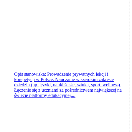
Praca.pl
Bydgoszcz
dzisiaj
Opis stanowiska: Prowadzenie prywatnych lekcji i
korepetycji w Polsce. Nauczanie w szerokim zakresie
dziedzin (np. języki, nauki ścisłe, sztuka, sport, wellness).
Łączenie się z uczniami za pośrednictwem największej na
świecie platformy edukacyjnej....