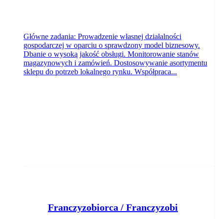
Główne zadania: Prowadzenie własnej działalności
gospodarczej w oparciu o sprawdzony model biznesowy.
Dbanie o wysoką jakość obsługi. Monitorowanie stanów
magazynowych i zamówień. Dostosowywanie asortymentu
sklepu do potrzeb lokalnego rynku. Współpraca...
F
ranczyzobiorca / Franczyzobiorczyni