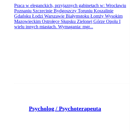
Praca w eleganckich, przyjaznych gabinetach w: Wrocławiu
Poznaniu Szczecinie Bydgoszczy Toruniu Koszalinie
Gdańsku Łodzi Warszawie Białymstoku Łomży Wysokim
Mazowieckim Ostrołęce Słupsku Zielonej Górze Opolu I
wielu innych miastach. Wymagania: mgr...
Psycholog / Psychoterapeuta
Centrum Psychoterapii i Coachingu