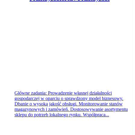
Żabka Polska
Świecie
dzisiaj
Główne zadania: Prowadzenie własnej działalności
gospodarczej w oparciu o sprawdzony model biznesowy.
Dbanie o wysoką jakość obsługi. Monitorowanie stanów
magazynowych i zamówień. Dostosowywanie asortymentu
sklepu do potrzeb lokalnego rynku. Współpraca...