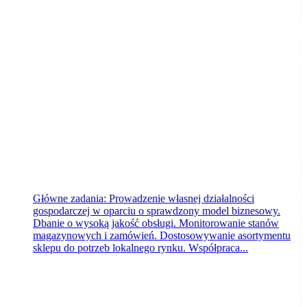
Żabka Polska
Bydgoszcz
dzisiaj
Główne zadania: Prowadzenie własnej działalności
gospodarczej w oparciu o sprawdzony model biznesowy.
Dbanie o wysoką jakość obsługi. Monitorowanie stanów
magazynowych i zamówień. Dostosowywanie asortymentu
sklepu do potrzeb lokalnego rynku. Współpraca...