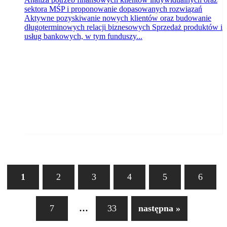
sektora MŚP i proponowanie dopasowanych rozwiązań
Aktywne pozyskiwanie nowych klientów oraz budowanie
długoterminowych relacji biznesowych Sprzedaż produktów i
usług bankowych, w tym funduszy...
1
2
3
4
5
6
...
7
33
następna »