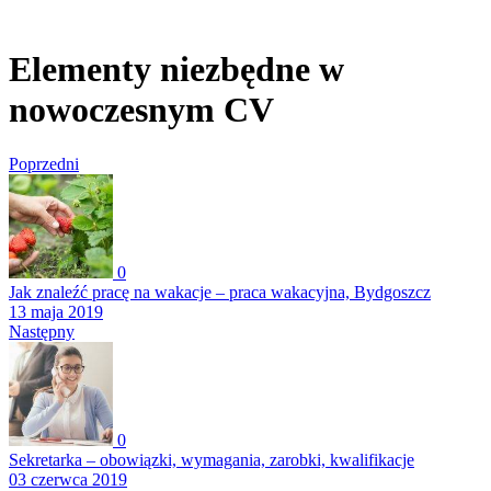
Elementy niezbędne w
nowoczesnym CV
Poprzedni
0
Jak znaleźć pracę na wakacje – praca wakacyjna, Bydgoszcz
13 maja 2019
Następny
0
Sekretarka – obowiązki, wymagania, zarobki, kwalifikacje
03 czerwca 2019