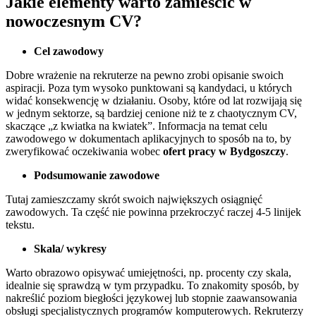
Jakie elementy warto zamieścić w
nowoczesnym CV?
Cel zawodowy
Dobre wrażenie na rekruterze na pewno zrobi opisanie swoich
aspiracji. Poza tym wysoko punktowani są kandydaci, u których
widać konsekwencję w działaniu. Osoby, które od lat rozwijają się
w jednym sektorze, są bardziej cenione niż te z chaotycznym CV,
skaczące „z kwiatka na kwiatek”. Informacja na temat celu
zawodowego w dokumentach aplikacyjnych to sposób na to, by
zweryfikować oczekiwania wobec
ofert pracy w Bydgoszczy
.
Podsumowanie zawodowe
Tutaj zamieszczamy skrót swoich największych osiągnięć
zawodowych. Ta część nie powinna przekroczyć raczej 4-5 linijek
tekstu.
Skala/ wykresy
Warto obrazowo opisywać umiejętności, np. procenty czy skala,
idealnie się sprawdzą w tym przypadku. To znakomity sposób, by
nakreślić poziom biegłości językowej lub stopnie zaawansowania
obsługi specjalistycznych programów komputerowych. Rekruterzy